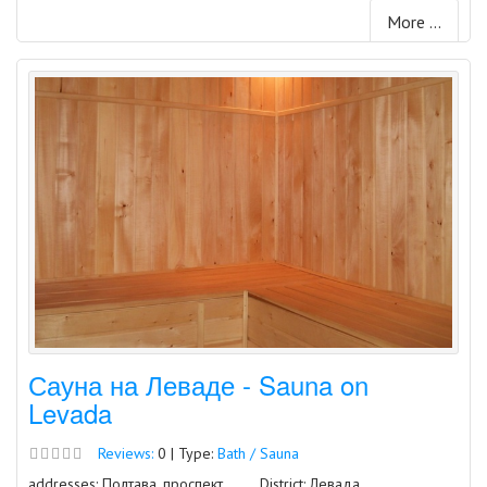
More ...
Сауна на Леваде - Sauna on
Levada
Reviews:
0 | Type:
Bath / Sauna
addresses: Полтава, проспект
District: Левада