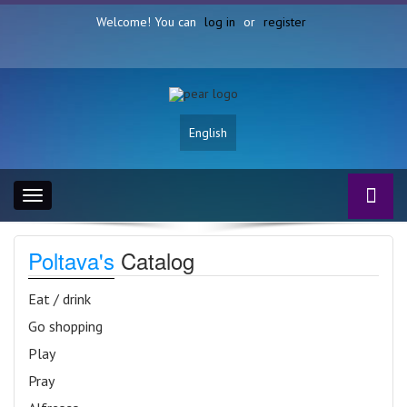
Welcome! You can
log in
or
register
English
Toggle
navigation
Poltava's
Catalog
Eat / drink
Go shopping
Play
Pray