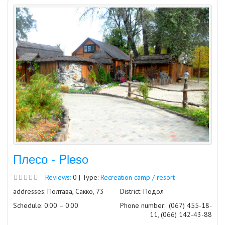
Плесо - Pleso
Reviews:
0 | Type:
Recreation camp / resort
addresses: Полтава, Сакко, 73
District: Подол
Schedule: 0:00 – 0:00
Phone number:
(067) 455-18-
11, (066) 142-43-88