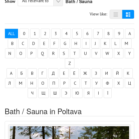
All relevant to
Bath / Sauna
Show
View like:
ALL
0
1
2
3
4
5
6
7
8
9
A
B
C
D
E
F
G
H
I
J
K
L
M
N
O
P
Q
R
S
T
U
V
W
X
Y
Z
А
Б
В
Г
Д
Е
Ё
Ж
З
И
Й
К
Л
М
Н
О
П
Р
С
Т
У
Ф
Х
Ц
Ч
Щ
Ш
Э
Ю
Я
І
Ї
Bath / Sauna in Poltava