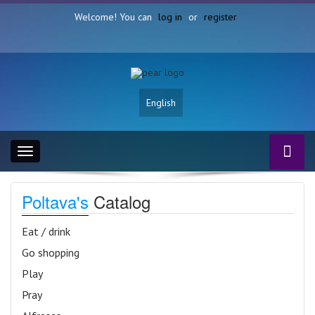
Welcome! You can
log in
or
register
English
Toggle
navigation
Poltava's
Catalog
Eat / drink
Go shopping
Play
Pray