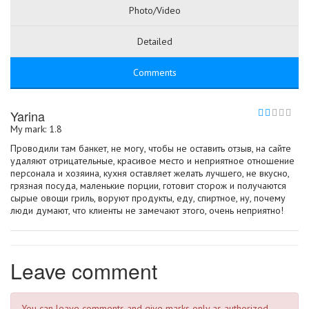
Photo/Video
Detailed
Comments
Yarina
My mark: 1.8
Проводили там банкет, не могу, чтобы не оставить отзыв, на сайте
удаляют отрицательные, красивое место и неприятное отношение
персонала и хозяина, кухня оставляет желать лучшего, не вкусно,
грязная посуда, маленькие порции, готовит сторож и получаются
сырые овощи гриль, воруют продукты, еду, спиртное, ну, почему
люди думают, что клиенты не замечают этого, очень неприятно!
Leave comment
You can leave comments and give marks only as authorized