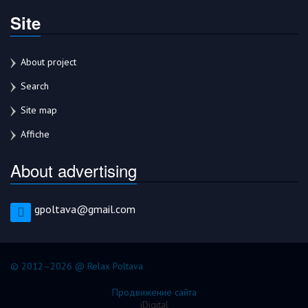
Site
About project
Search
Site map
Affiche
About advertising
gpoltava@gmail.com
© 2012–2026 @ Relax Poltava
Продвижение сайта
iDigital