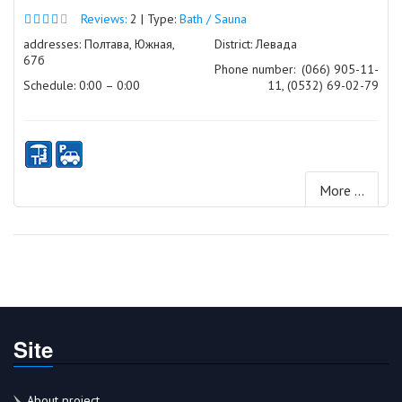
Reviews:
2 | Type:
Bath / Sauna
addresses: Полтава, Южная,
District: Левада
67б
Phone number:
(066) 905-11-
Schedule: 0:00 – 0:00
11, (0532) 69-02-79
More ...
Site
About project