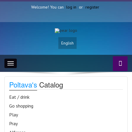
Welcome! You can
log in
or
register
English
Toggle
navigation
Poltava's
Catalog
Eat / drink
Go shopping
Play
Pray