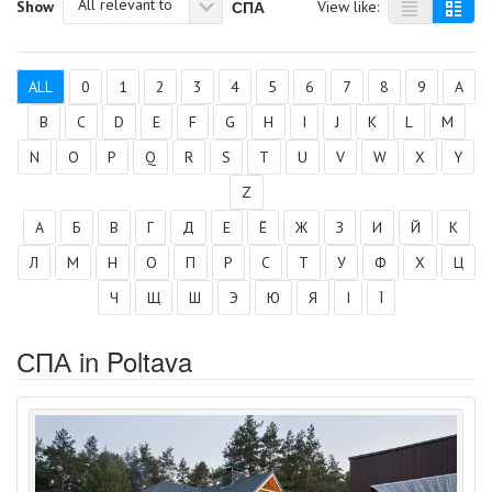
All relevant to
СПА
Show
View like:
ALL
0
1
2
3
4
5
6
7
8
9
A
B
C
D
E
F
G
H
I
J
K
L
M
N
O
P
Q
R
S
T
U
V
W
X
Y
Z
А
Б
В
Г
Д
Е
Ё
Ж
З
И
Й
К
Л
М
Н
О
П
Р
С
Т
У
Ф
Х
Ц
Ч
Щ
Ш
Э
Ю
Я
І
Ї
СПА in Poltava