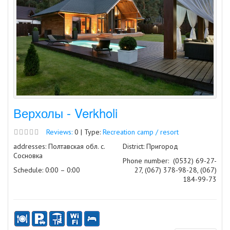
Верхолы - Verkholi
Reviews:
0 | Type:
Recreation camp / resort
addresses: Полтавская обл. с.
District: Пригород
Сосновка
Phone number:
(0532) 69-27-
Schedule: 0:00 – 0:00
27, (067) 378-98-28, (067)
184-99-73