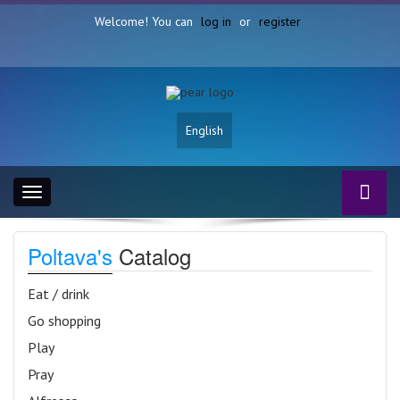
Welcome! You can
log in
or
register
English
Toggle
navigation
Poltava's
Catalog
Eat / drink
Go shopping
Play
Pray