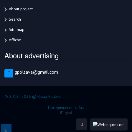
About project
Search
Site map
Affiche
About advertising
gpoltava@gmail.com
© 2012–2026 @ Relax Poltava
Продвижение сайта
iDigital