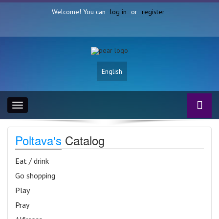
Welcome! You can
log in
or
register
English
Toggle
navigation
Poltava's
Catalog
Eat / drink
Go shopping
Play
Pray