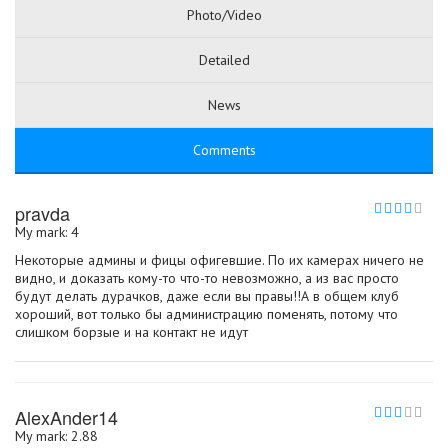
Photo/Video
Detailed
News
Comments
pravda
My mark: 4
Некоторые админы и фицы офигевшие. По их камерах ничего не
видно, и доказать кому-то что-то невозможно, а из вас просто
будут делать дурачков, даже если вы правы!!А в общем клуб
хороший, вот только бы администрацию поменять, потому что
слишком борзые и на контакт не идут
AlexAnder14
My mark: 2.88