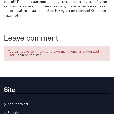
смеси!!! Подошла администратор и сказала что книги жалоб у них
нет, и что если мне что то не нравиться, что бы я сюда просто не
приходила! Никогда не прийду! И другим не советую! Клоповня
какая-то!
Leave comment
You can leave comments and give marks only as authorized
user.
Login
or
register.
Site
About project
Search