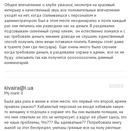
Общее впечатление о клубе ужасное, несмотря на красивый
интерьер и качественный звук, все положительные впечатления
уходят на нет, когда сталкиваешся с персоналом и
администратором. Был в этом месте неоднократно и почти каждый
раз они питались или разводили нас на деньги. В раздевалке
подсовывали склеенный супер клеем, он естественно ломался и с
нас требовали деньги, никакие доводи не слушали, единственный
способ получить свои вещи оставался платить. Камеры стоят даже
в туалете (там где писсуары). Еще очень много было случаев
когда требовали деньги, в раздевалке охрана и админ, все их не
буду описывать так как получится ооооооооочень длинный
комментарий.
kivaira@i.ua
My mark: 0
Была два раза в жизни в этом месте, что первый что второй, время
провела ужасно!! Хабалистый персонал на входе избивали какую-
то женщину я подошла к охране что бы они вызвали полицию, на
что мне ответили их это не интересует, а вдруг её убьют здесь, это
не наши проблемы, Что??? Вы адекватные?? Потребовала книгу
жалоб за этот беспредел, унитазы грязные все на полу рвотные