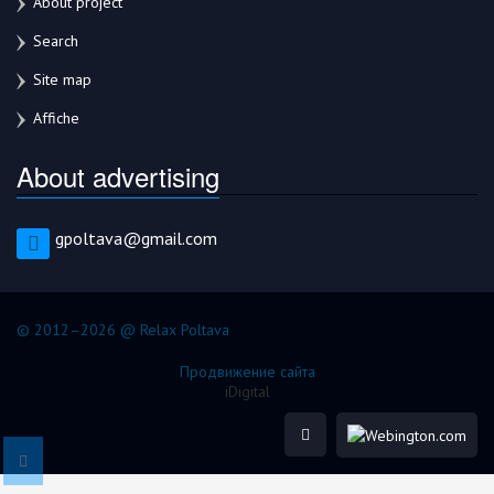
About project
Search
Site map
Affiche
About advertising
gpoltava@gmail.com
© 2012–2026 @ Relax Poltava
Продвижение сайта
iDigital