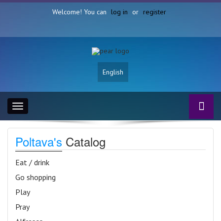
Welcome! You can
log in
or
register
English
Toggle
navigation
Poltava's
Catalog
Eat / drink
Go shopping
Play
Pray