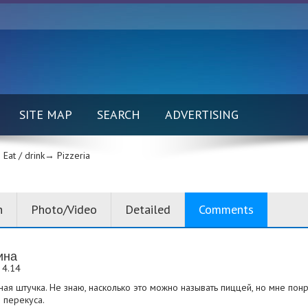
SITE MAP
SEARCH
ADVERTISING
Eat / drink→
Pizzeria
n
Photo/Video
Detailed
Comments
ина
 4.14
ая штучка. Не знаю, насколько это можно называть пиццей, но мне понр
 перекуса.