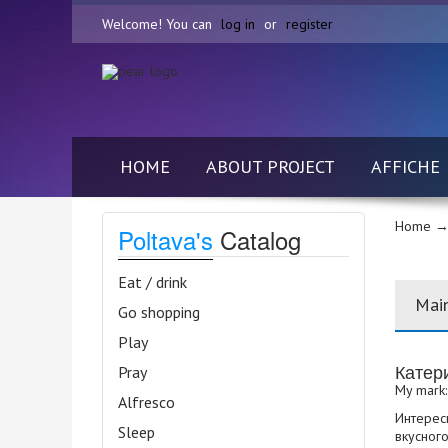
Welcome! You can
log in
or
register
HOME
ABOUT PROJECT
AFFICHE
Home
→ 
Poltava's
Catalog
Eat / drink
Mai
Go shopping
Play
Катер
Pray
My mark:
Alfresco
Интересн
Sleep
вкусного