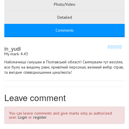
Photo/Video
Detailed
Comments
in_yudi
My mark: 4.43
Найсмачніші галушки в Полтавській області! Святкували тут весілля,
все було на вищому рівні, привітний персонал, великий вибір страв,
та вигідне співвідношення ціна/якість!
Leave comment
You can leave comments and give marks only as authorized
user.
Login
or
register.