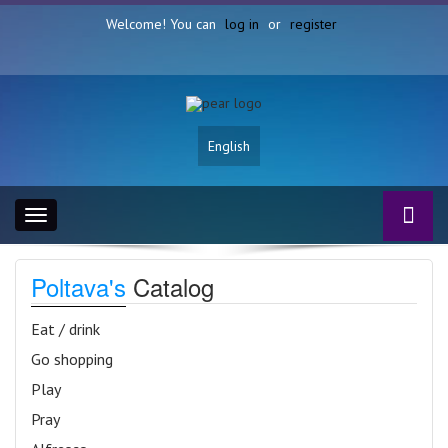
Welcome! You can
log in
or
register
English
Toggle
navigation
Poltava's
Catalog
Eat / drink
Go shopping
Play
Pray