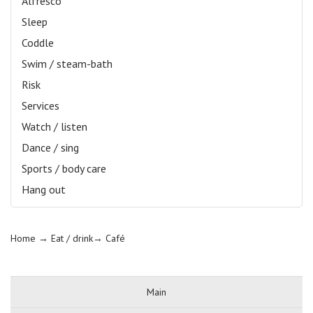
Alfresco
Sleep
Coddle
Swim / steam-bath
Risk
Services
Watch / listen
Dance / sing
Sports / body care
Hang out
Home
→ Eat / drink→
Café
Main