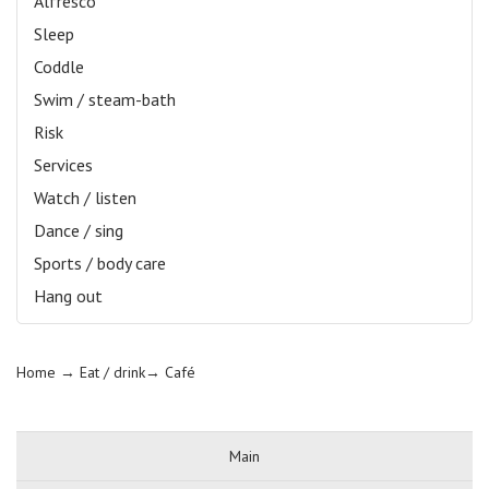
Alfresco
Sleep
Coddle
Swim / steam-bath
Risk
Services
Watch / listen
Dance / sing
Sports / body care
Hang out
Home
→ Eat / drink→
Café
Main