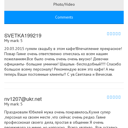
Photo/Video
Comments
SVETKA199219
My mark: 5
20.03.2015 гуляли свадьбу в этом кафе!Впечатление прекрасное!
Повар Гаяне очень ответственно отнеслась ко всем нашим
пожеланиям.Все было очень очень очень вкусно! Девочки
официанты- большие умнички! Шашлык- бесподобный!!!! Спасибо
большое всему персоналу! Рекомендую всем это кафе! А мы
теперь Ваши постоянные клиенты!! С ув.Светлана и Вячеслав.
nv1207@ukr.net
My mark: 5
Праздновали Юбилей мужа очень понравилось.Кухня супер
,персонал на своем месте ,что сейчас очень редко. Гаяне
профессионал своего дела, простая в общении Я очень
переживала за меню, но напрасно . Всего хватило . Все остались