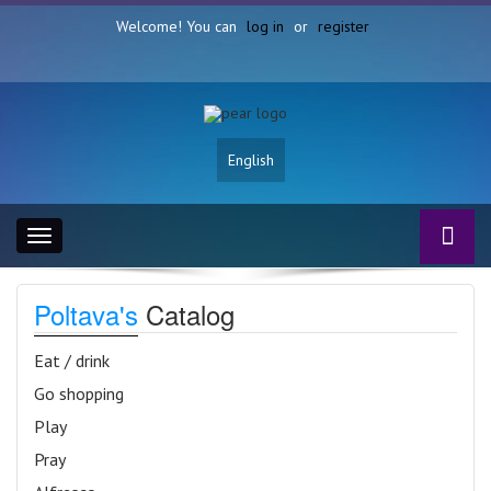
Welcome! You can
log in
or
register
English
Toggle
navigation
Poltava's
Catalog
Eat / drink
Go shopping
Play
Pray