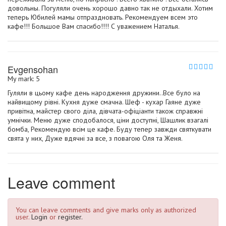
довольны. Погуляли очень хорошо давно так не отдыхали. Хотим
теперь Юбилей мамы отпраздновать. Рекомендуем всем это
кафе!!! Большое Вам спасибо!!!! С уважением Наталья.
Evgensohan
My mark: 5
Гуляли в цьому кафе день народження дружини..Все було на
найвищому рівні. Кухня дуже смачна. Шеф - кухар Гаяне дуже
привітна, майстер свого діла, дівчата-офіціанти також справжні
умнічки. Меню дуже сподобалося, ціни доступні, Шашлик взагалі
бомба, Рекомендую всім це кафе. Буду тепер завжди святкувати
свята у них, Дуже вдячні за все, з повагою Оля та Женя.
Leave comment
You can leave comments and give marks only as authorized
user.
Login
or
register.