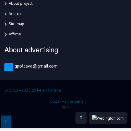
About project
Search
Site map
Affiche
About advertising
gpoltava@gmail.com
© 2012–2026 @ Relax Poltava
Продвижение сайта
iDigital