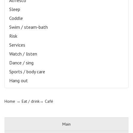
Alfresco
Sleep
Coddle
Swim / steam-bath
Risk
Services
Watch / listen
Dance / sing
Sports / body care
Hang out
Home
→ Eat / drink→
Café
Main