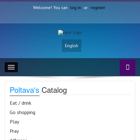
Welcome! You can
log in
or
register
English
Toggle
navigation
Poltava's
Catalog
Eat / drink
Go shopping
Play
Pray