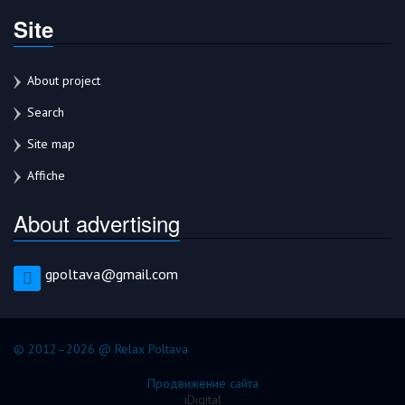
Site
About project
Search
Site map
Affiche
About advertising
gpoltava@gmail.com
© 2012–2026 @ Relax Poltava
Продвижение сайта
iDigital