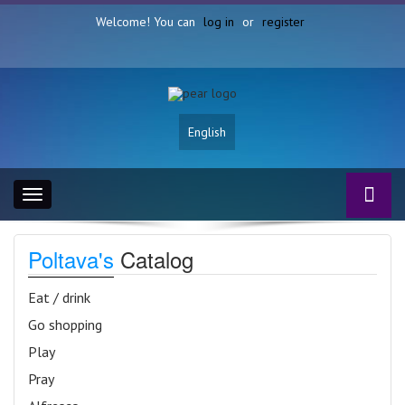
Welcome! You can
log in
or
register
English
Toggle
navigation
Poltava's
Catalog
Eat / drink
Go shopping
Play
Pray