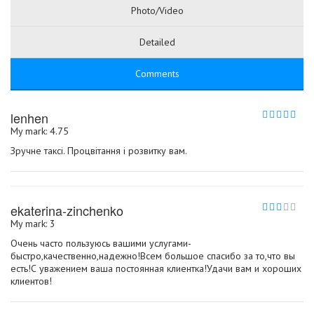
Photo/Video
Detailed
Comments
lenhen
My mark: 4.75
Зручне таксі. Процвітання і розвитку вам.
ekaterina-zinchenko
My mark: 3
Очень часто пользуюсь вашими услугами-
быстро,качественно,надежно!Всем большое спасибо за то,что вы
есть!С уважением ваша постоянная клиентка!Удачи вам и хороших
клиентов!