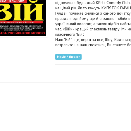
відпочиває будь-який КВН і Comedy Club. 
на цілий рік. Як то кажуть: КИПЯТОК ГАР
Глядач починає сміятися з самого початку в
правда іноді йому ще й страшно - «Вій» в
український колорит, а також підбір найс
час. «Вій» - кращий спектакль театру. Ми
класичного "Вія".
Наш "Вій" - це, перш за все, Шоу, Видовищ
потрапите на наш спектакль, Ви станете йо
Movie / theater