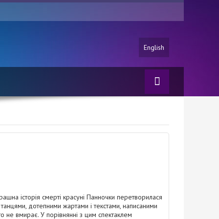
English
трашна історія смерті красуні Панночки перетворилася
танцями, дотепними жартами і текстами, написаними
о не вмирає. У порівнянні з цим спектаклем