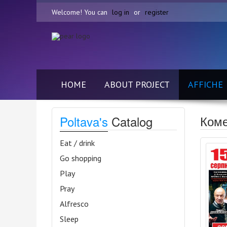
Welcome! You can
log in
or
register
HOME
ABOUT PROJECT
AFFICHE
Коме
Poltava's
Catalog
Eat / drink
Go shopping
Play
Pray
Alfresco
Sleep