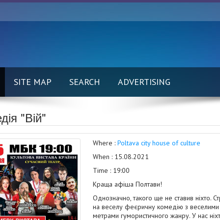
SITE MAP
SEARCH
ADVERTISING
дія "Вій"
Where :
Poltava city house of culture
When : 15.08.2021
Time : 19:00
Краща
афіша Полтави
!
Однозначно, такого ще не ставив ніхто. С
на веселу феєричну комедію з веселими 
метрами гумористичного жанру. У нас ніхт