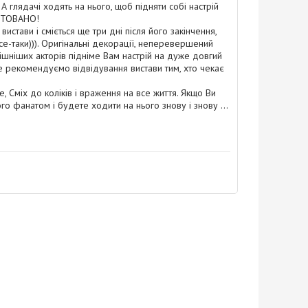
А глядачі ходять на нього, щоб підняти собі настрій
АНТОВАНО!
истави і сміється ще три дні після його закінчення,
се-таки))). Оригінальні декорації, неперевершений
мішніших акторів підніме Вам настрій на дуже довгий
 не рекомендуємо відвідування вистави тим, хто чекає
е, Сміх до коліків і враження на все життя. Якщо Ви
го фанатом і будете ходити на нього знову і знову ...