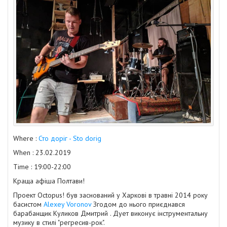
Where :
Сто доріг - Sto dorig
When : 23.02.2019
Time : 19:00-22:00
Краща
афіша Полтави
!
Проект Octopus! був заснований у Харкові в травні 2014 року
басистом
Alexey Voronov
Згодом до нього приєднався
барабанщик Куликов Дмитрий . Дует виконує інструментальну
музику в стилі "регресив-рок".