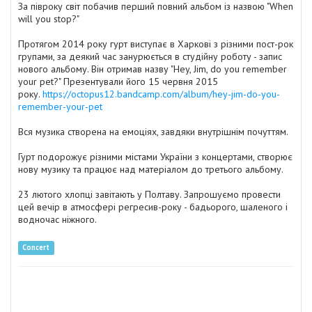
За півроку світ побачив перший повний альбом із назвою "When
will you stop?"
Протягом 2014 року гурт виступає в Харкові з різними пост-рок
групами, за деякий час занурюється в студійну роботу - запис
нового альбому. Він отримав назву "Hey, Jim, do you remember
your pet?" Презентували його 15 червня 2015
року.
https://octopus12.bandcamp.com/album/hey-jim-do-you-
remember-your-pet
Вся музика створена на емоціях, завдяки внутрішнім почуттям.
Гурт подорожує різними містами України з концертами, створює
нову музику та працює над матеріалом до третього альбому.
23 лютого хлопці завітають у Полтаву. Запрошуємо провести
цей вечір в атмосфері регресив-року - бадьорого, шаленого і
водночас ніжного.
Concert