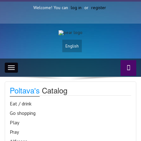
Welcome! You can
log in
or
register
English
Toggle
navigation
Poltava's
Catalog
Eat / drink
Go shopping
Play
Pray