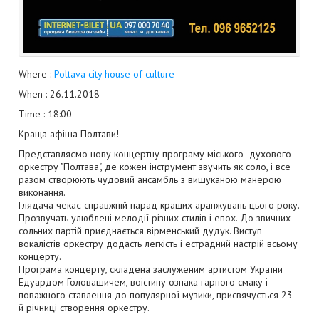
Where :
Poltava city house of culture
When : 26.11.2018
Time : 18:00
Краща
афіша Полтави
!
Представляємо нову концертну програму міського духового
оркестру "Полтава", де кожен інструмент звучить як соло, і все
разом створюють чудовий ансамбль з вишуканою манерою
виконання.
Глядача чекає справжній парад кращих аранжувань цього року.
Прозвучать улюблені мелодії різних стилів і епох. До звичних
сольних партій приєднається вірменський дудук. Виступ
вокалістів оркестру додасть легкість і естрадний настрій всьому
концерту.
Програма концерту, складена заслуженим артистом України
Едуардом Головашичем, воістину ознака гарного смаку і
поважного ставлення до популярної музики, присвячується 23-
й річниці створення оркестру.