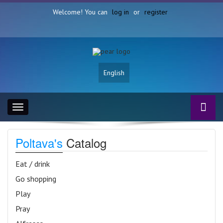
Welcome! You can
log in
or
register
English
Toggle
navigation
Poltava's
Catalog
Eat / drink
Go shopping
Play
Pray