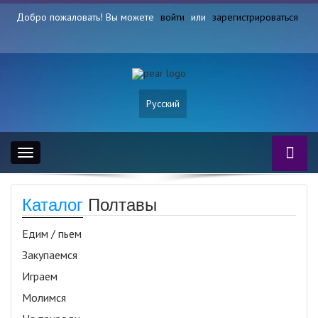
Добро пожаловать! Вы можете
войти
или
зарегистрироваться
Русский
Toggle
navigation
Каталог
Полтавы
Едим / пьем
Закупаемся
Играем
Молимся