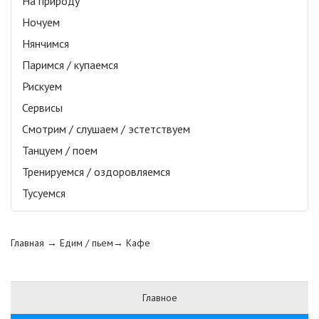
На природу
Ночуем
Нянчимся
Паримся / купаемся
Рискуем
Сервисы
Смотрим / слушаем / эстетствуем
Танцуем / поем
Тренируемся / оздоровляемся
Тусуемся
Главная
→ Едим / пьем→
Кафе
Главное