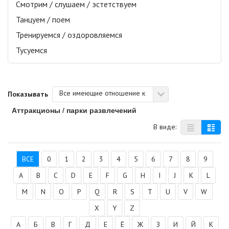
Смотрим / слушаем / эстетствуем
Танцуем / поем
Тренируемся / оздоровляемся
Тусуемся
Все имеющие отношение к
Показывать
Аттракционы / парки развлечений
В виде:
ВСЕ
0
1
2
3
4
5
6
7
8
9
A
B
C
D
E
F
G
H
I
J
K
L
M
N
O
P
Q
R
S
T
U
V
W
X
Y
Z
А
Б
В
Г
Д
Е
Ё
Ж
З
И
Й
К