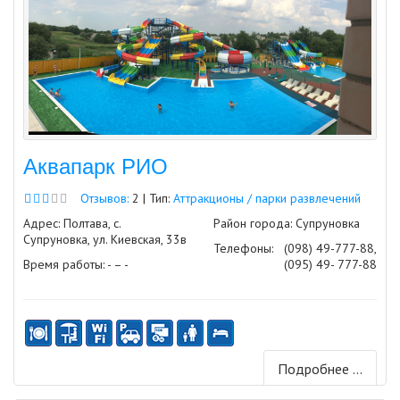
Аквапарк РИО
Отзывов:
2 | Тип:
Аттракционы / парки развлечений
Адрес: Полтава, с.
Район города: Супруновка
Супруновка, ул. Киевская, 33в
Телефоны:
(098) 49-777-88,
Время работы: - – -
(095) 49- 777-88
Подробнее ...