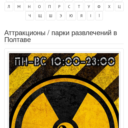
Л
М
Н
О
П
Р
С
Т
У
Ф
Х
Ц
Ч
Щ
Ш
Э
Ю
Я
І
Ї
Аттракционы / парки развлечений в
Полтаве