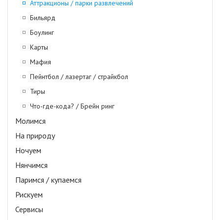
Аттракционы / парки развлечений
Бильярд
Боулинг
Карты
Мафия
Пейнтбол / лазертаг / страйкбол
Тиры
Что-где-кода? / Брейн ринг
Молимся
На природу
Ночуем
Нянчимся
Паримся / купаемся
Рискуем
Сервисы