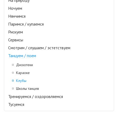
На природу
Ночуем
Нянчимся
Паримся / купаемся
Рискуем
Сервисы
Смотрим / слушаем / эстетствуем
Танцуем / поем
Дискотеки
Караоке
Клубы
Школы танцев
Тренируемся / оздоровляемся
Тусуемся