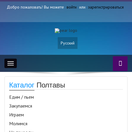
Добро пожаловать! Вы можете
войти
или
зарегистрироваться
Русский
Toggle
navigation
Каталог
Полтавы
Едим / пьем
Закупаемся
Играем
Молимся