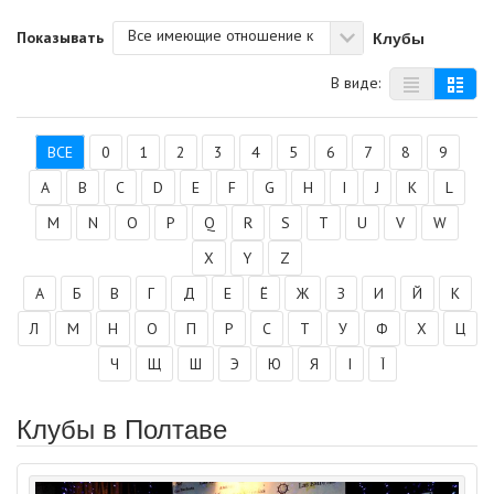
Все имеющие отношение к
Клубы
Показывать
В виде:
ВСЕ
0
1
2
3
4
5
6
7
8
9
A
B
C
D
E
F
G
H
I
J
K
L
M
N
O
P
Q
R
S
T
U
V
W
X
Y
Z
А
Б
В
Г
Д
Е
Ё
Ж
З
И
Й
К
Л
М
Н
О
П
Р
С
Т
У
Ф
Х
Ц
Ч
Щ
Ш
Э
Ю
Я
І
Ї
Клубы в Полтаве