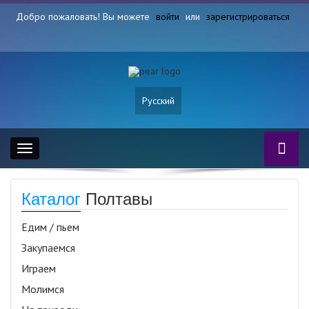
Добро пожаловать! Вы можете
войти
или
зарегистрироваться
Русский
Toggle
navigation
Каталог
Полтавы
Едим / пьем
Закупаемся
Играем
Молимся