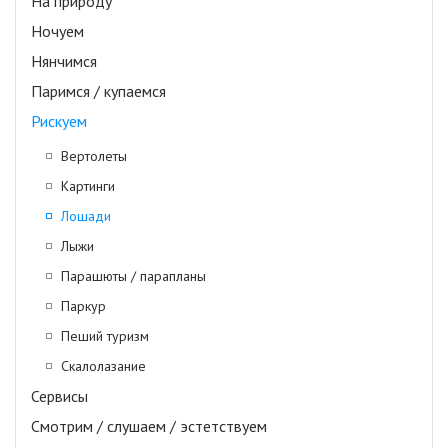
На природу
Ночуем
Нянчимся
Паримся / купаемся
Рискуем
Вертолеты
Картинги
Лошади
Лыжи
Парашюты / парапланы
Паркур
Пеший туризм
Скалолазание
Сервисы
Смотрим / слушаем / эстетствуем