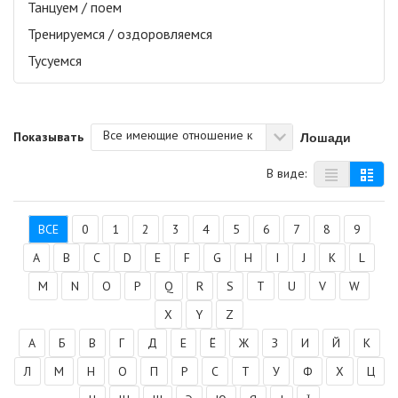
Танцуем / поем
Тренируемся / оздоровляемся
Тусуемся
Все имеющие отношение к
Лошади
Показывать
В виде:
ВСЕ
0
1
2
3
4
5
6
7
8
9
A
B
C
D
E
F
G
H
I
J
K
L
M
N
O
P
Q
R
S
T
U
V
W
X
Y
Z
А
Б
В
Г
Д
Е
Ё
Ж
З
И
Й
К
Л
М
Н
О
П
Р
С
Т
У
Ф
Х
Ц