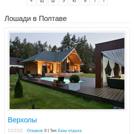
Ч
Щ
Ш
Э
Ю
Я
І
Ї
Лошади в Полтаве
Верхолы
Отзывов:
0 | Тип:
Базы отдыха