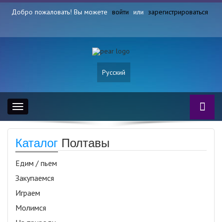
Добро пожаловать! Вы можете
войти
или
зарегистрироваться
Русский
Toggle
navigation
Каталог
Полтавы
Едим / пьем
Закупаемся
Играем
Молимся