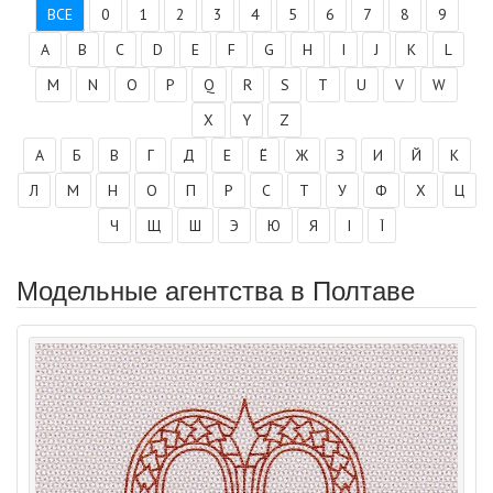
ВСЕ
0
1
2
3
4
5
6
7
8
9
A
B
C
D
E
F
G
H
I
J
K
L
M
N
O
P
Q
R
S
T
U
V
W
X
Y
Z
А
Б
В
Г
Д
Е
Ё
Ж
З
И
Й
К
Л
М
Н
О
П
Р
С
Т
У
Ф
Х
Ц
Ч
Щ
Ш
Э
Ю
Я
І
Ї
Модельные агентства в Полтаве