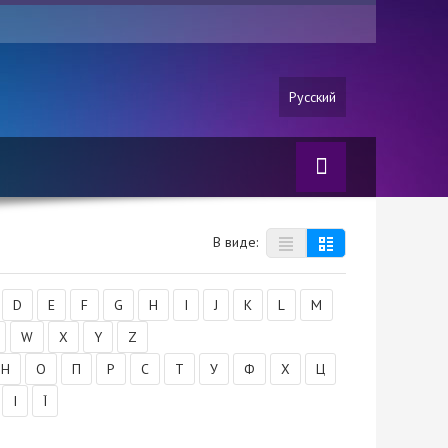
Русский
В виде:
D
E
F
G
H
I
J
K
L
M
W
X
Y
Z
Н
О
П
Р
С
Т
У
Ф
Х
Ц
І
Ї