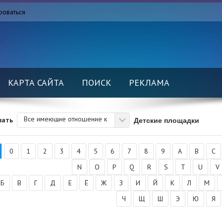
роваться
КАРТА САЙТА
ПОИСК
РЕКЛАМА
Все имеющие отношение к
Детские площадки
вать
0
1
2
3
4
5
6
7
8
9
A
B
C
N
O
P
Q
R
S
T
U
V
Б
В
Г
Д
Е
Ё
Ж
З
И
Й
К
Л
М
Ч
Щ
Ш
Э
Ю
Я