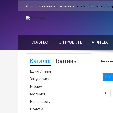
Добро пожаловать! Вы можете
войти
или
зарегистри
ГЛАВНАЯ
О ПРОЕКТЕ
АФИША
Каталог
Полтавы
Показы
Едим / пьем
ВСЕ
Закупаемся
Играем
А
Молимся
На природу
Ночуем