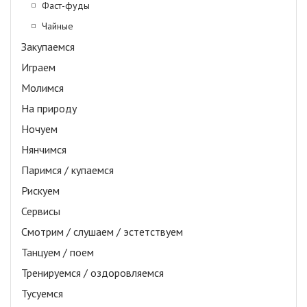
Фаст-фуды
Чайные
Закупаемся
Играем
Молимся
На природу
Ночуем
Нянчимся
Паримся / купаемся
Рискуем
Сервисы
Смотрим / слушаем / эстетствуем
Танцуем / поем
Тренируемся / оздоровляемся
Тусуемся