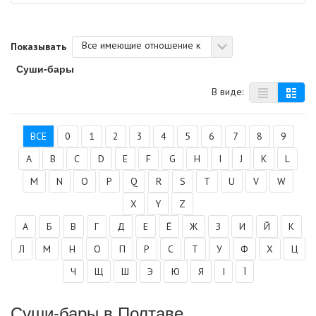
Все имеющие отношение к
Показывать
Суши-бары
В виде:
ВСЕ
0
1
2
3
4
5
6
7
8
9
A
B
C
D
E
F
G
H
I
J
K
L
M
N
O
P
Q
R
S
T
U
V
W
X
Y
Z
А
Б
В
Г
Д
Е
Ё
Ж
З
И
Й
К
Л
М
Н
О
П
Р
С
Т
У
Ф
Х
Ц
Ч
Щ
Ш
Э
Ю
Я
І
Ї
Суши-бары в Полтаве