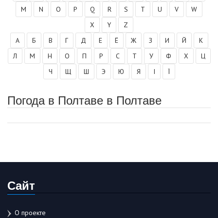
M
N
O
P
Q
R
S
T
U
V
W
X
Y
Z
А
Б
В
Г
Д
Е
Ё
Ж
З
И
Й
К
Л
М
Н
О
П
Р
С
Т
У
Ф
Х
Ц
Ч
Щ
Ш
Э
Ю
Я
І
Ї
Погода в Полтаве в Полтаве
Сайт
О проекте