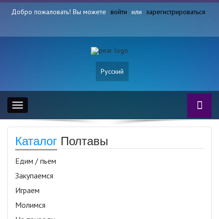
Добро пожаловать! Вы можете
войти
или
зарегистрироваться
Русский
Toggle
navigation
Каталог
Полтавы
Едим / пьем
Закупаемся
Играем
Молимся