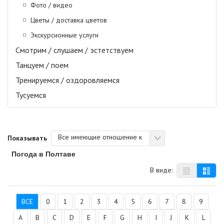
Фото / видео
Цветы / доставка цветов
Экскурсионные услуги
Смотрим / слушаем / эстетствуем
Танцуем / поем
Тренируемся / оздоровляемся
Тусуемся
Все имеющие отношение к
Показывать
Погода в Полтаве
В виде:
ВСЕ
0
1
2
3
4
5
6
7
8
9
A
B
C
D
E
F
G
H
I
J
K
L