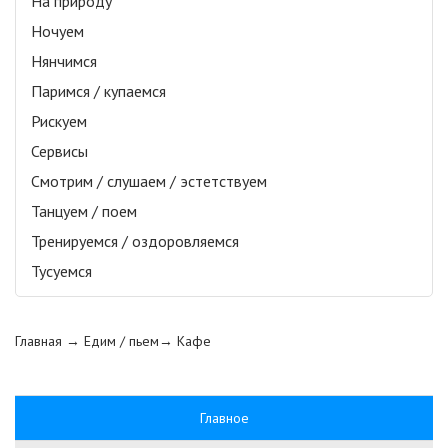
На природу
Ночуем
Нянчимся
Паримся / купаемся
Рискуем
Сервисы
Смотрим / слушаем / эстетствуем
Танцуем / поем
Тренируемся / оздоровляемся
Тусуемся
Главная
→ Едим / пьем→
Кафе
Главное