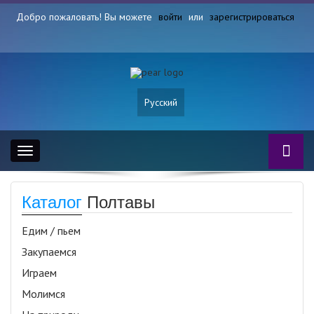
Добро пожаловать! Вы можете
войти
или
зарегистрироваться
Русский
Toggle
navigation
Каталог
Полтавы
Едим / пьем
Закупаемся
Играем
Молимся