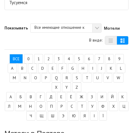
Тусуемся
Все имеющие отношение к
Мотели
Показывать
В виде:
ВСЕ
0
1
2
3
4
5
6
7
8
9
A
B
C
D
E
F
G
H
I
J
K
L
M
N
O
P
Q
R
S
T
U
V
W
X
Y
Z
А
Б
В
Г
Д
Е
Ё
Ж
З
И
Й
К
Л
М
Н
О
П
Р
С
Т
У
Ф
Х
Ц
Ч
Щ
Ш
Э
Ю
Я
І
Ї
Мотели в Полтаве