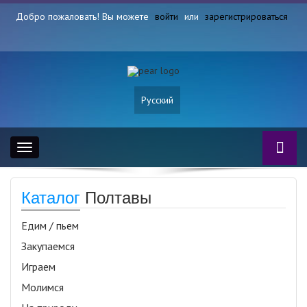
Добро пожаловать! Вы можете
войти
или
зарегистрироваться
Русский
Toggle
navigation
Каталог
Полтавы
Едим / пьем
Закупаемся
Играем
Молимся