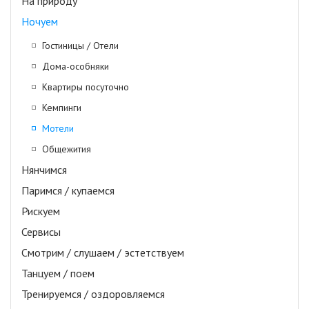
На природу
Ночуем
Гостиницы / Отели
Дома-особняки
Квартиры посуточно
Кемпинги
Мотели
Общежития
Нянчимся
Паримся / купаемся
Рискуем
Сервисы
Смотрим / слушаем / эстетствуем
Танцуем / поем
Тренируемся / оздоровляемся