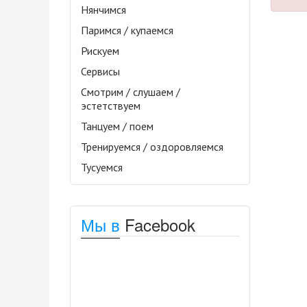
Нянчимся
Паримся / купаемся
Рискуем
Сервисы
Смотрим / слушаем /
эстетствуем
Танцуем / поем
Тренируемся / оздоровляемся
Тусуемся
Мы в
Facebook