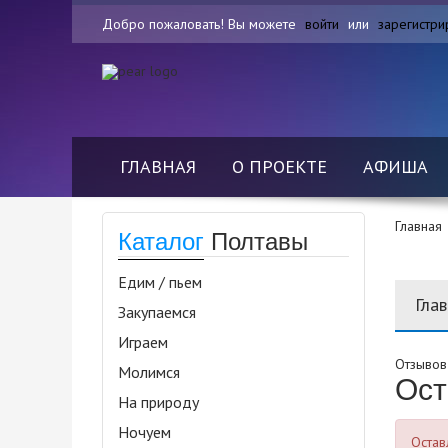
Добро пожаловать! Вы можете
войти
или
зарегистри
ГЛАВНАЯ
О ПРОЕКТЕ
АФИША
Главная
Каталог
Полтавы
Едим / пьем
Гла
Закупаемся
Играем
Отзывов 
Молимся
Ост
На природу
Ночуем
Остав