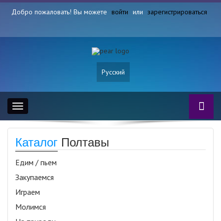
Добро пожаловать! Вы можете
войти
или
зарегистрироваться
Русский
Toggle
navigation
Каталог
Полтавы
Едим / пьем
Закупаемся
Играем
Молимся