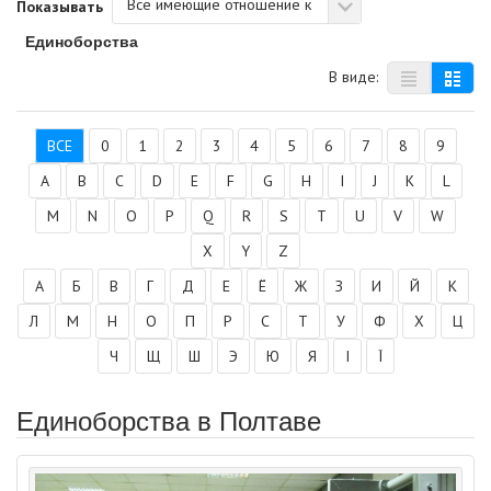
Все имеющие отношение к
Показывать
Единоборства
В виде:
ВСЕ
0
1
2
3
4
5
6
7
8
9
A
B
C
D
E
F
G
H
I
J
K
L
M
N
O
P
Q
R
S
T
U
V
W
X
Y
Z
А
Б
В
Г
Д
Е
Ё
Ж
З
И
Й
К
Л
М
Н
О
П
Р
С
Т
У
Ф
Х
Ц
Ч
Щ
Ш
Э
Ю
Я
І
Ї
Единоборства в Полтаве