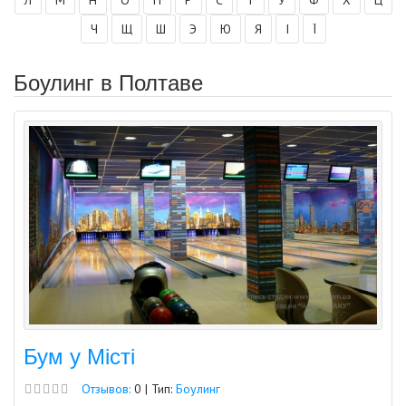
Ч
Щ
Ш
Э
Ю
Я
І
Ї
Боулинг в Полтаве
Бум у Місті
Отзывов:
0 | Тип:
Боулинг