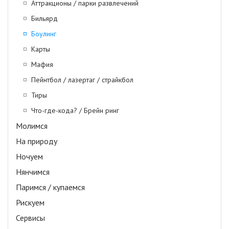
Аттракционы / парки развлечений
Бильярд
Боулинг
Карты
Мафия
Пейнтбол / лазертаг / страйкбол
Тиры
Что-где-кода? / Брейн ринг
Молимся
На природу
Ночуем
Нянчимся
Паримся / купаемся
Рискуем
Сервисы