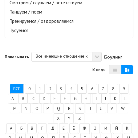
Смотрим / слушаем / эстетствуем
Танцуем / поем
Тренируемся / оздоровляемся
Тусуемся
Все имеющие отношение к
Боулинг
Показывать
В виде:
ВСЕ
0
1
2
3
4
5
6
7
8
9
A
B
C
D
E
F
G
H
I
J
K
L
M
N
O
P
Q
R
S
T
U
V
W
X
Y
Z
А
Б
В
Г
Д
Е
Ё
Ж
З
И
Й
К
Л
М
Н
О
П
Р
С
Т
У
Ф
Х
Ц