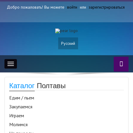
Добро пожаловать! Вы можете
войти
или
зарегистрироваться
Русский
Toggle
navigation
Каталог
Полтавы
Едим / пьем
Закупаемся
Играем
Молимся