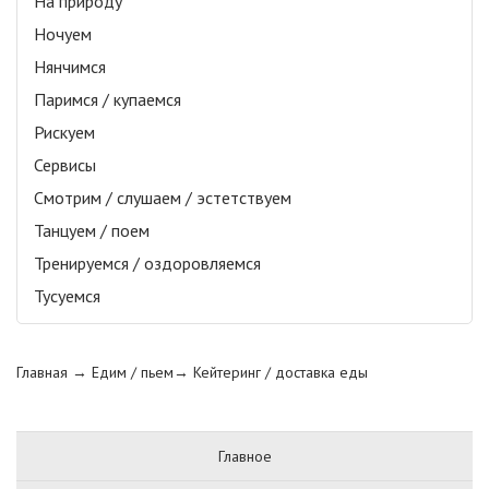
На природу
Ночуем
Нянчимся
Паримся / купаемся
Рискуем
Сервисы
Смотрим / слушаем / эстетствуем
Танцуем / поем
Тренируемся / оздоровляемся
Тусуемся
Главная
→ Едим / пьем→
Кейтеринг / доставка еды
Главное