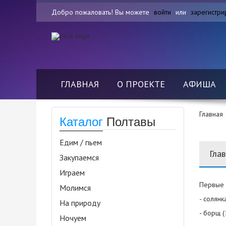
Добро пожаловать! Вы можете
войти
или
зарегистри
ГЛАВНАЯ
О ПРОЕКТЕ
АФИША
Главная
Каталог
Полтавы
Едим / пьем
Гла
Закупаемся
Играем
Первые 
Молимся
- солянка
На природу
- борщ (
Ночуем