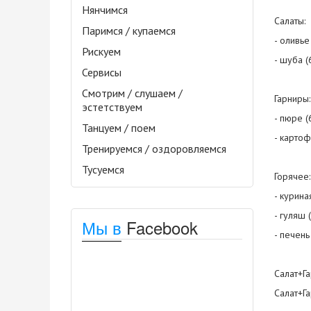
Нянчимся
Салаты:
Паримся / купаемся
- оливье 
Рискуем
- шуба (6
Сервисы
Смотрим / слушаем /
Гарниры:
эстетствуем
- пюре (6
Танцуем / поем
- карто
Тренируемся / оздоровляемся
Тусуемся
Горячее:
- курина
- гуляш (
Мы в
Facebook
- печень
Салат+Г
Салат+Г