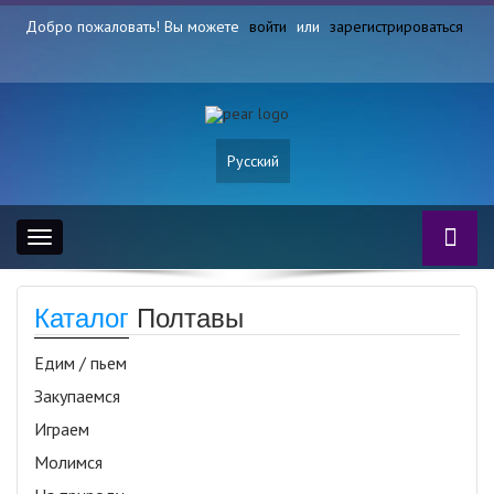
Добро пожаловать! Вы можете
войти
или
зарегистрироваться
Русский
Toggle
navigation
Каталог
Полтавы
Едим / пьем
Закупаемся
Играем
Молимся