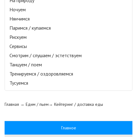
На природу
Ночуем
Нянчимся
Паримся / купаемся
Рискуем
Сервисы
Смотрим / слушаем / эстетствуем
Танцуем / поем
Тренируемся / оздоровляемся
Тусуемся
Главная
→ Едим / пьем→
Кейтеринг / доставка еды
Главное