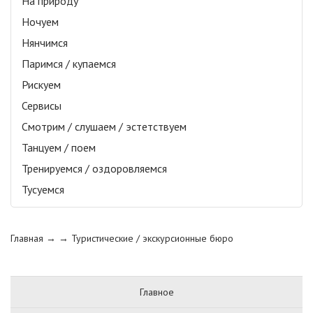
На природу
Ночуем
Нянчимся
Паримся / купаемся
Рискуем
Сервисы
Смотрим / слушаем / эстетствуем
Танцуем / поем
Тренируемся / оздоровляемся
Тусуемся
Главная
→ →
Туристические / экскурсионные бюро
Главное