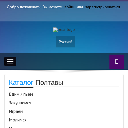
Добро пожаловать! Вы можете
войти
или
зарегистрироваться
Русский
Toggle
navigation
Каталог
Полтавы
Едим / пьем
Закупаемся
Играем
Молимся