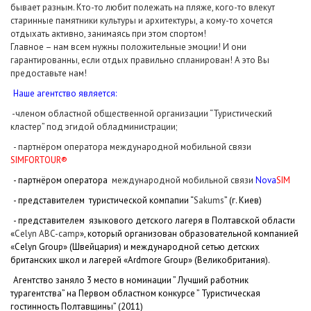
бывает разным. Кто-то любит полежать на пляже, кого-то влекут
старинные памятники культуры и архитектуры, а кому-то хочется
отдыхать активно, занимаясь при этом спортом!
Главное – нам всем нужны положительные эмоции! И они
гарантированны, если отдых правильно спланирован! А это Вы
предоставьте нам!
Наше агентство является:
-членом областной общественной организации “Туристический
кластер” под эгидой обладминистрации;
- партнёром оператора
международной мобильной связи
SIMFORTOUR®
- партнёром оператора
международной мобильной связи
Nova
SIM
- представителем туристической компапии “
Sakums
” (г. Киев)
- представителем языкового детского лагеря в Полтавской области
«
Celyn ABC-camp
», который организован образовательной компанией
«Celyn Group» (Швейцария) и международной сетью детских
британских школ и лагерей «Ardmore Group» (Великобритания).
Агентство заняло 3 место в номинации ” Лучший работник
турагентства” на Первом областном конкурсе ” Туристическая
гостинность Полтавщины” (2011)