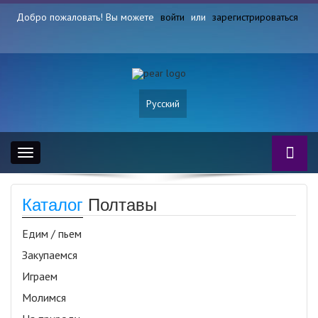
Добро пожаловать! Вы можете
войти
или
зарегистрироваться
Русский
Toggle
navigation
Каталог
Полтавы
Едим / пьем
Закупаемся
Играем
Молимся