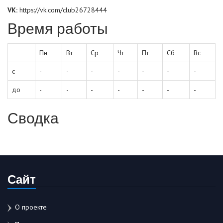
VK:
https://vk.com/club26728444
Время работы
Пн
Вт
Ср
Чт
Пт
Сб
Вс
с
-
-
-
-
-
-
-
до
-
-
-
-
-
-
-
Сводка
Сайт
О проекте