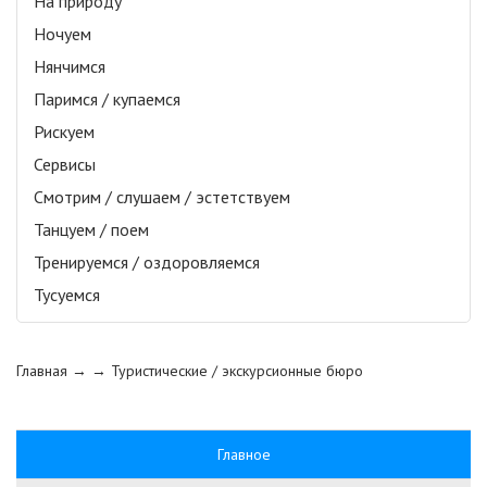
На природу
Ночуем
Нянчимся
Паримся / купаемся
Рискуем
Сервисы
Смотрим / слушаем / эстетствуем
Танцуем / поем
Тренируемся / оздоровляемся
Тусуемся
Главная
→ →
Туристические / экскурсионные бюро
Главное