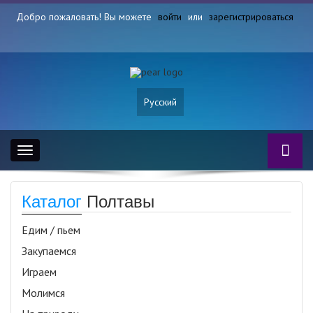
Добро пожаловать! Вы можете
войти
или
зарегистрироваться
Русский
Toggle
navigation
Каталог
Полтавы
Едим / пьем
Закупаемся
Играем
Молимся