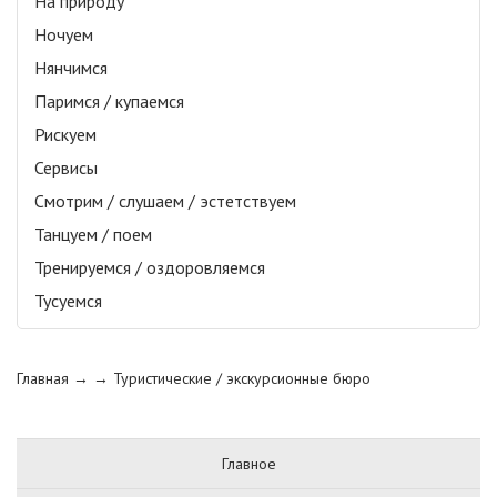
На природу
Ночуем
Нянчимся
Паримся / купаемся
Рискуем
Сервисы
Смотрим / слушаем / эстетствуем
Танцуем / поем
Тренируемся / оздоровляемся
Тусуемся
Главная
→ →
Туристические / экскурсионные бюро
Главное