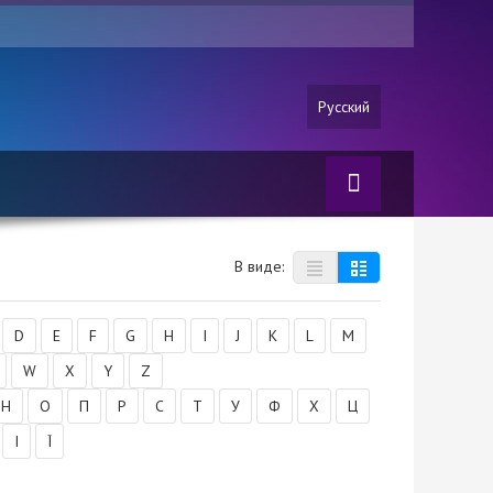
Русский
В виде:
D
E
F
G
H
I
J
K
L
M
W
X
Y
Z
Н
О
П
Р
С
Т
У
Ф
Х
Ц
І
Ї