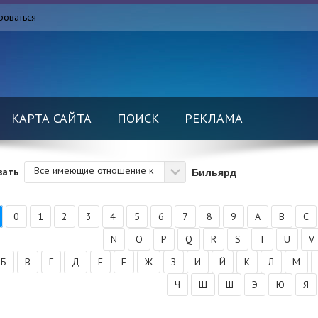
роваться
КАРТА САЙТА
ПОИСК
РЕКЛАМА
Все имеющие отношение к
Бильярд
вать
0
1
2
3
4
5
6
7
8
9
A
B
C
N
O
P
Q
R
S
T
U
V
Б
В
Г
Д
Е
Ё
Ж
З
И
Й
К
Л
М
Ч
Щ
Ш
Э
Ю
Я