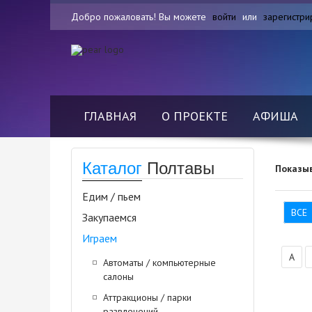
Добро пожаловать! Вы можете
войти
или
зарегистри
ГЛАВНАЯ
О ПРОЕКТЕ
АФИША
Каталог
Полтавы
Показы
Едим / пьем
ВСЕ
Закупаемся
Играем
А
Автоматы / компьютерные
салоны
Аттракционы / парки
развлечений