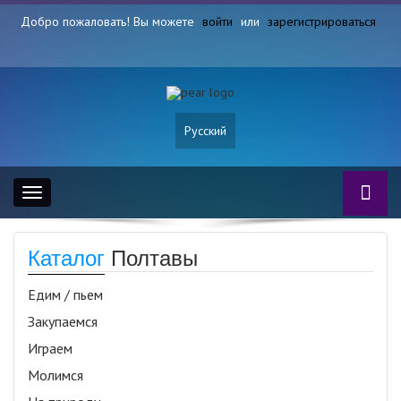
Добро пожаловать! Вы можете
войти
или
зарегистрироваться
Русский
Toggle
navigation
Каталог
Полтавы
Едим / пьем
Закупаемся
Играем
Молимся