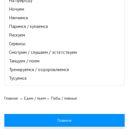
На природу
Ночуем
Нянчимся
Паримся / купаемся
Рискуем
Сервисы
Смотрим / слушаем / эстетствуем
Танцуем / поем
Тренируемся / оздоровляемся
Тусуемся
Главная
→ Едим / пьем→
Пабы / пивные
Главное