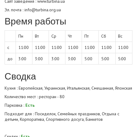
Сайт заведения :
www.turbina.ua
Эл. почта : info@turbina.org.ua
Время работы
Пн
Вт
Ср
Чт
Пт
Сб
Вс
с
11:00
11:00
11:00
11:00
11:00
11:00
11:00
до
3:00
3:00
3:00
3:00
5:00
5:00
5:00
Сводка
Кухня : Европейская, Украинская, Итальянская, Смешанная, Японская
Количество мест : ресторан - 80
Парковка :
Есть
Подходит для : Посиделок, Семейных праздников, Отдыха с
детьми, Корпоратива, Спортивного досуга, Банкетов
Скидки :
Есть