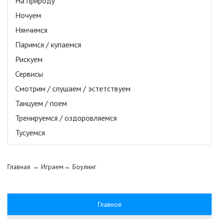
На природу
Ночуем
Нянчимся
Паримся / купаемся
Рискуем
Сервисы
Смотрим / слушаем / эстетствуем
Танцуем / поем
Тренируемся / оздоровляемся
Тусуемся
Главная
→ Играем→
Боулинг
Главное