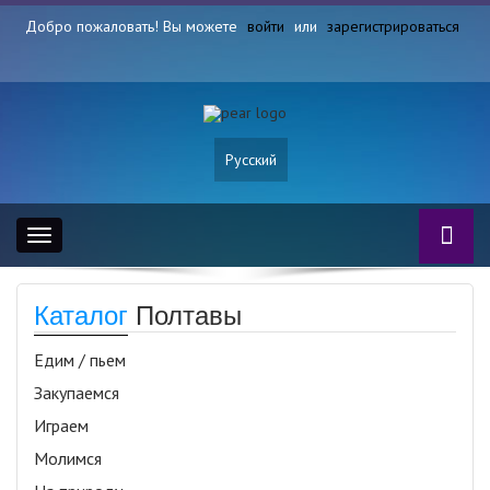
Добро пожаловать! Вы можете
войти
или
зарегистрироваться
Русский
Toggle
navigation
Каталог
Полтавы
Едим / пьем
Закупаемся
Играем
Молимся