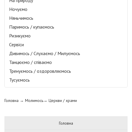
На природу
Ночуємо
Няньчимось
Паримось / купаємось
Ризикуємо
Сервіси
Дивимось / Слухаємо / Милуємось
Танцюємо / співаємо
Тренуємось / оздоровляємось
Тусуємось
Головна
→ Молимось→
Церкви / храми
Головна