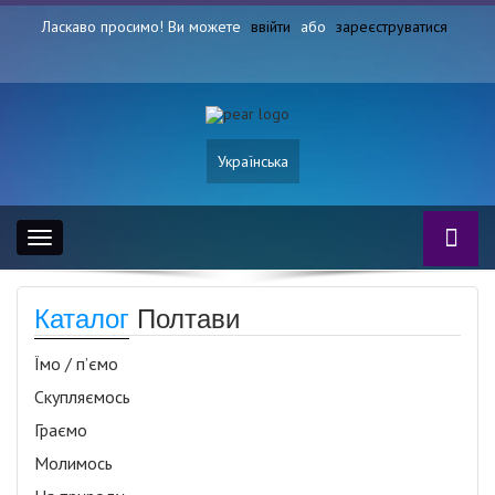
Ласкаво просимо! Ви можете
ввійти
або
зареєструватися
Українська
Toggle
navigation
Каталог
Полтави
Їмо / п’ємо
Скупляємось
Граємо
Молимось