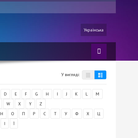
Українська
У вигляді:
D
E
F
G
H
I
J
K
L
M
W
X
Y
Z
Н
О
П
Р
С
Т
У
Ф
Х
Ц
І
Ї