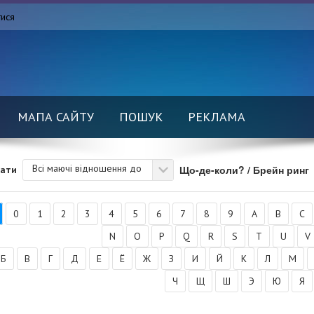
тися
МАПА САЙТУ
ПОШУК
РЕКЛАМА
Всі маючі відношення до
Що-де-коли? / Брейн ринг
вати
0
1
2
3
4
5
6
7
8
9
A
B
C
N
O
P
Q
R
S
T
U
V
Б
В
Г
Д
Е
Ё
Ж
З
И
Й
К
Л
М
Ч
Щ
Ш
Э
Ю
Я