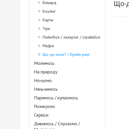
Що-д
Більярд
Боулінг
Карты
Тіри
Пейнтбол / лазертаг / страйкбол
Мафія
Що-де-коли? / Брейн ринг
Молимось
На природу
Ночуємо
Няньчимось
Паримось / купаємось
Ризикуємо
Сервіси
Дивимось / Слухаємо /