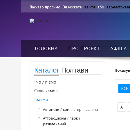
Ласкаво просимо! Ви можете
ввійти
або
зареєструва
ГОЛОВНА
ПРО ПРОЕКТ
АФІША
Каталог
Полтави
Показу
Їмо / п’ємо
ВСЕ
Скупляємось
Граємо
А
Автомати / комп’ютерні салони
Аттракционы / парки
развлечений