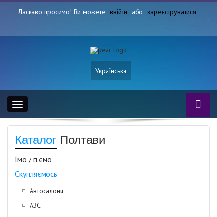
Ласкаво просимо! Ви можете
ввійти
або
зареєструватися
Українська
Toggle
navigation
Каталог
Полтави
Їмо / п’ємо
Скупляємось
Автосалони
АЗС