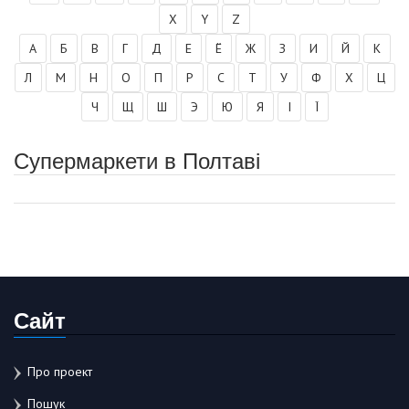
X
Y
Z
А
Б
В
Г
Д
Е
Ё
Ж
З
И
Й
К
Л
М
Н
О
П
Р
С
Т
У
Ф
Х
Ц
Ч
Щ
Ш
Э
Ю
Я
І
Ї
Супермаркети в Полтаві
Сайт
Про проект
Пошук