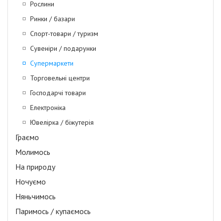
Рослини
Ринки / базари
Спорт-товари / туризм
Сувеніри / подарунки
Супермаркети
Торговельні центри
Господарчі товари
Електроніка
Ювелірка / біжутерія
Граємо
Молимось
На природу
Ночуємо
Няньчимось
Паримось / купаємось