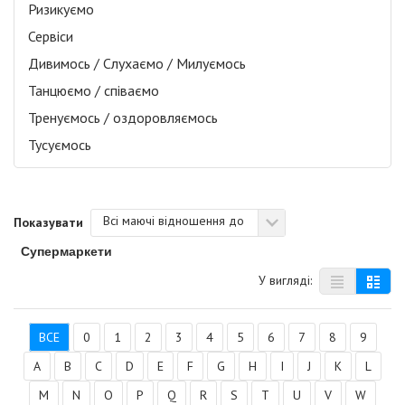
Ризикуємо
Сервіси
Дивимось / Слухаємо / Милуємось
Танцюємо / співаємо
Тренуємось / оздоровляємось
Тусуємось
Всі маючі відношення до
Показувати
Супермаркети
У вигляді:
ВСЕ
0
1
2
3
4
5
6
7
8
9
A
B
C
D
E
F
G
H
I
J
K
L
M
N
O
P
Q
R
S
T
U
V
W