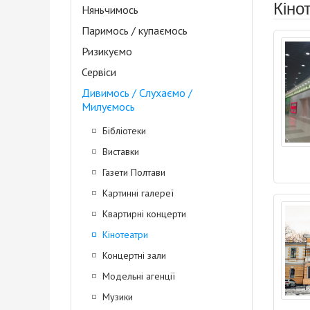
Кіно
Няньчимось
Паримось / купаємось
Ризикуємо
Сервіси
Дивимось / Слухаємо /
Милуємось
Бібліотеки
Виставки
Газети Полтави
Картинні галереї
Квартирні концерти
Кінотеатри
Концертні зали
Модельні агенції
Музики