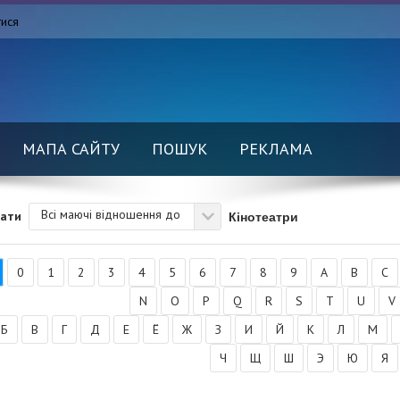
тися
МАПА САЙТУ
ПОШУК
РЕКЛАМА
Всі маючі відношення до
Кінотеатри
вати
0
1
2
3
4
5
6
7
8
9
A
B
C
N
O
P
Q
R
S
T
U
V
Б
В
Г
Д
Е
Ё
Ж
З
И
Й
К
Л
М
Ч
Щ
Ш
Э
Ю
Я