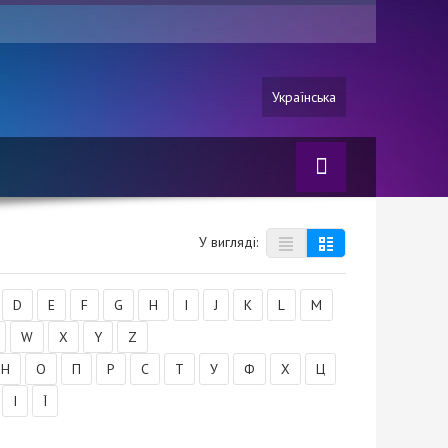
Українська
У вигляді:
D
E
F
G
H
I
J
K
L
M
W
X
Y
Z
Н
О
П
Р
С
Т
У
Ф
Х
Ц
І
Ї