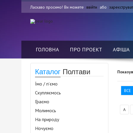
Ласкаво просимо! Ви можете
ввійти
або
зареєструва
ГОЛОВНА
ПРО ПРОЕКТ
АФІША
Каталог
Полтави
Показу
Їмо / п’ємо
ВСЕ
Скупляємось
Граємо
А
Молимось
На природу
Ночуємо