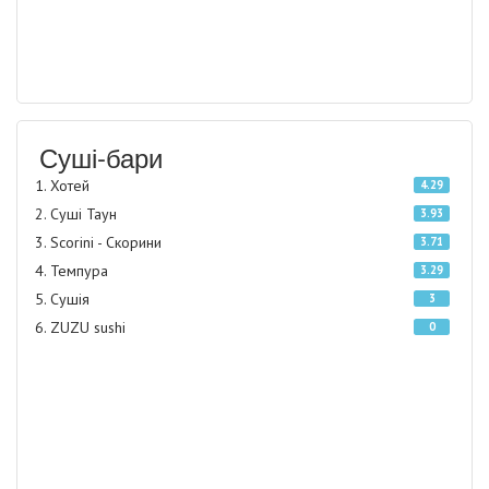
Суші-бари
Хотей
4.29
Суші Таун
3.93
Scorini - Скорини
3.71
Темпура
3.29
Сушія
3
ZUZU sushi
0