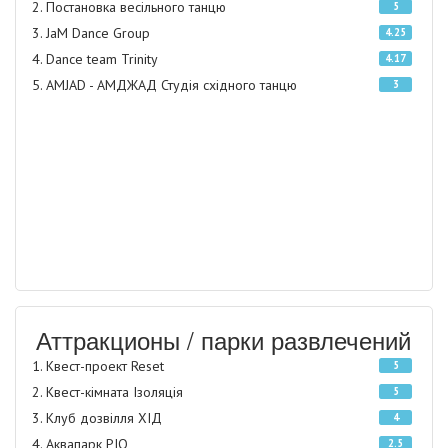
Постановка весільного танцю
5
JaM Dance Group
4.25
Dance team Trinity
4.17
AMJAD - АМДЖАД Студія східного танцю
3
Аттракционы / парки развлечений
Квест-проект Reset
5
Квест-кімната Ізоляція
5
Клуб дозвілля ХІД
4
Аквапарк РІО
2.5