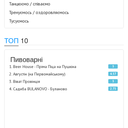
Танцюємо / співаємо
Тренуємось / оздоровляємось
Тусуємось
ТОП
10
Пивоварні
Beer House - Пріма Піца на Пушкіна
5
Августін (на Первомайському)
4.57
Віват Провінція
3
Садиба BULANOVO - Буланово
2.75