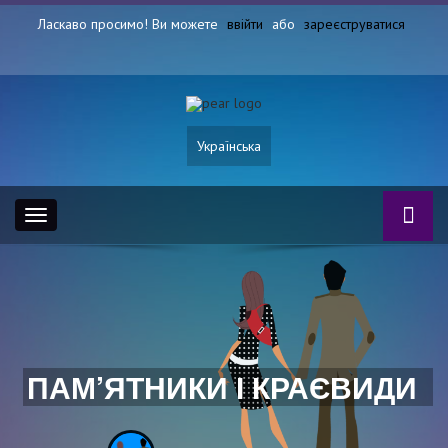
Ласкаво просимо! Ви можете
ввійти
або
зареєструватися
Українська
Toggle
navigation
ПАМ’ЯТНИКИ І КРАЄВИДИ