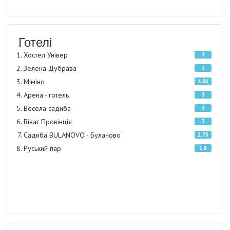
Готелі
Хостел Універ
5
Зелена Дубрава
5
Міміно
4.86
Арена - готель
3
Весела садиба
3
Віват Провінція
3
Садиба BULANOVO - Буланово
2.75
Руський пар
1.8