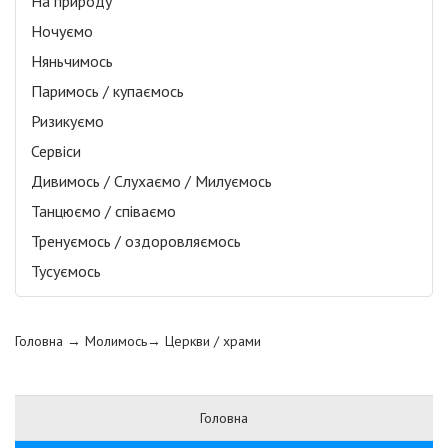
На природу
Ночуємо
Няньчимось
Паримось / купаємось
Ризикуємо
Сервіси
Дивимось / Слухаємо / Милуємось
Танцюємо / співаємо
Тренуємось / оздоровляємось
Тусуємось
Головна
→ Молимось→
Церкви / храми
Головна