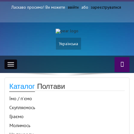
Ласкаво просимо! Ви можете
ввійти
або
зареєструватися
Українська
Toggle
navigation
Каталог
Полтави
Їмо / п’ємо
Скупляємось
Граємо
Молимось