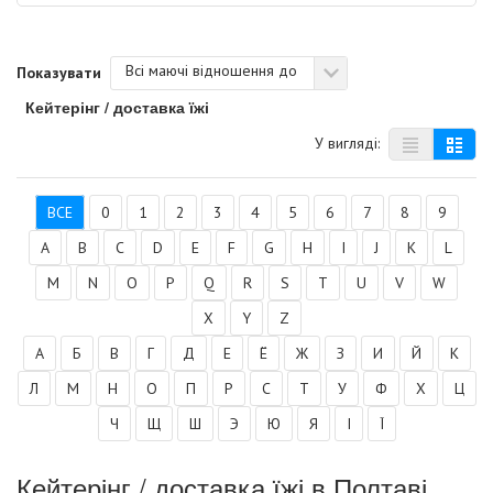
Всі маючі відношення до
Показувати
Кейтерінг / доставка їжі
У вигляді:
ВСЕ
0
1
2
3
4
5
6
7
8
9
A
B
C
D
E
F
G
H
I
J
K
L
M
N
O
P
Q
R
S
T
U
V
W
X
Y
Z
А
Б
В
Г
Д
Е
Ё
Ж
З
И
Й
К
Л
М
Н
О
П
Р
С
Т
У
Ф
Х
Ц
Ч
Щ
Ш
Э
Ю
Я
І
Ї
Кейтерінг / доставка їжі в Полтаві