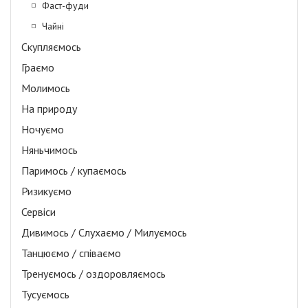
Фаст-фуди
Чайні
Скупляємось
Граємо
Молимось
На природу
Ночуємо
Няньчимось
Паримось / купаємось
Ризикуємо
Сервіси
Дивимось / Слухаємо / Милуємось
Танцюємо / співаємо
Тренуємось / оздоровляємось
Тусуємось