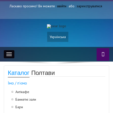
Ласкаво просимо! Ви можете
ввійти
або
зареєструватися
Українська
Toggle
navigation
Каталог
Полтави
Їмо / п’ємо
Антікафе
Банкетні зали
Бари