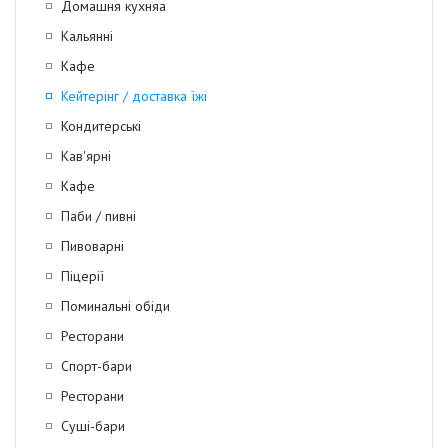
Домашня кухняa
Кальянні
Кафе
Кейтерінг / доставка їжі
Кондитерські
Кав'ярні
Кафе
Паби / пивні
Пивоварні
Піцерії
Поминальні обіди
Ресторани
Спорт-бари
Ресторани
Суші-бари