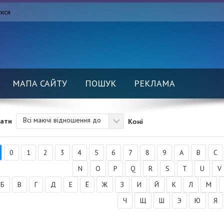
тися
МАПА САЙТУ
ПОШУК
РЕКЛАМА
Всі маючі відношення до
Коні
вати
0
1
2
3
4
5
6
7
8
9
A
B
C
N
O
P
Q
R
S
T
U
V
Б
В
Г
Д
Е
Ё
Ж
З
И
Й
К
Л
М
Ч
Щ
Ш
Э
Ю
Я