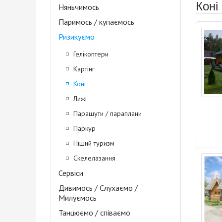
Коні
Няньчимось
Паримось / купаємось
Ризикуємо
Гелікоптери
Картінг
Коні
Лижі
Парашути / параплани
Паркур
Піший туризм
Скелелазання
Сервіси
Дивимось / Слухаємо /
Милуємось
Танцюємо / співаємо