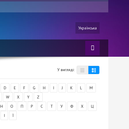
Українська
У вигляді:
D
E
F
G
H
I
J
K
L
M
W
X
Y
Z
Н
О
П
Р
С
Т
У
Ф
Х
Ц
І
Ї