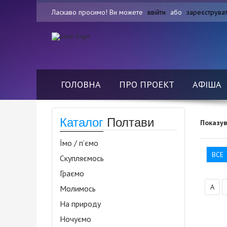
Ласкаво просимо! Ви можете
ввійти
або
зареєструва
ГОЛОВНА
ПРО ПРОЕКТ
АФІША
Каталог
Полтави
Показу
Їмо / п’ємо
ВСЕ
Скупляємось
Граємо
А
Молимось
На природу
Ночуємо