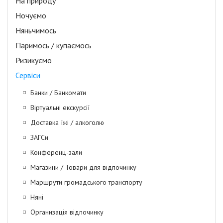
На природу
Ночуємо
Няньчимось
Паримось / купаємось
Ризикуємо
Сервіси
Банки / Банкомати
Віртуальні екскурсії
Доставка їжі / алкоголю
ЗАГСи
Конференц-зали
Магазини / Товари для відпочинку
Маршрути громадського транспорту
Няні
Организація відпочинку