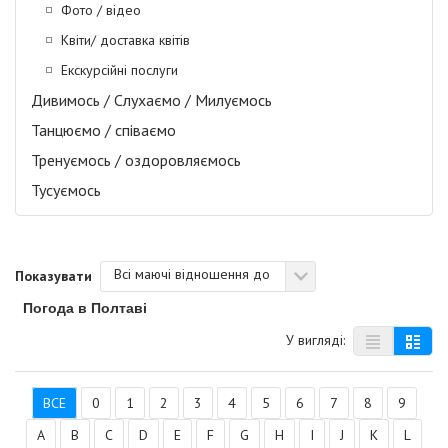
Фото / відео
Квіти/ доставка квітів
Екскурсійні послуги
Дивимось / Слухаємо / Милуємось
Танцюємо / співаємо
Тренуємось / оздоровляємось
Тусуємось
Всі маючі відношення до
Показувати
Погода в Полтаві
У вигляді:
ВСЕ
0
1
2
3
4
5
6
7
8
9
A
B
C
D
E
F
G
H
I
J
K
L