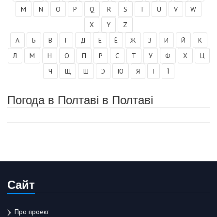
M
N
O
P
Q
R
S
T
U
V
W
X
Y
Z
А
Б
В
Г
Д
Е
Ё
Ж
З
И
Й
К
Л
М
Н
О
П
Р
С
Т
У
Ф
Х
Ц
Ч
Щ
Ш
Э
Ю
Я
І
Ї
Погода в Полтаві в Полтаві
Сайт
Про проект