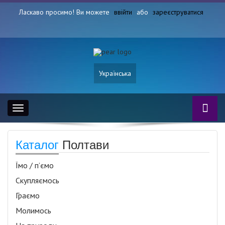
Ласкаво просимо! Ви можете
ввійти
або
зареєструватися
Українська
Toggle
navigation
Каталог
Полтави
Їмо / п’ємо
Скупляємось
Граємо
Молимось