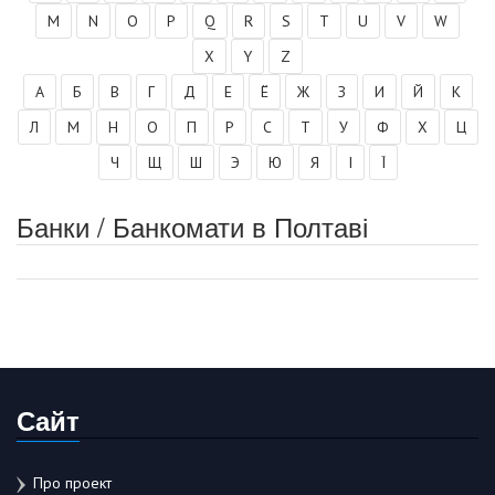
M
N
O
P
Q
R
S
T
U
V
W
X
Y
Z
А
Б
В
Г
Д
Е
Ё
Ж
З
И
Й
К
Л
М
Н
О
П
Р
С
Т
У
Ф
Х
Ц
Ч
Щ
Ш
Э
Ю
Я
І
Ї
Банки / Банкомати в Полтаві
Сайт
Про проект