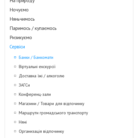
На природу
Ночуємо
Няньчимось
Паримось / купаємось
Ризикуємо
Сервіси
Банки / Банкомати
Віртуальні екскурсії
Доставка їжі / алкоголю
ЗАГСи
Конференц-зали
Магазини / Товари для відпочинку
Маршрути громадського транспорту
Няні
Организація відпочинку