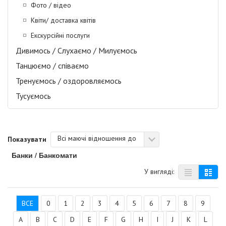
Фото / відео
Квіти/ доставка квітів
Екскурсійні послуги
Дивимось / Слухаємо / Милуємось
Танцюємо / співаємо
Тренуємось / оздоровляємось
Тусуємось
Всі маючі відношення до
Показувати
Банки / Банкомати
У вигляді:
ВСЕ
0
1
2
3
4
5
6
7
8
9
A
B
C
D
E
F
G
H
I
J
K
L