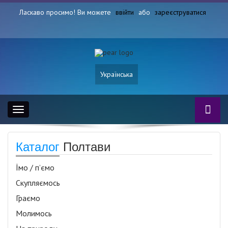
Ласкаво просимо! Ви можете
ввійти
або
зареєструватися
Українська
Toggle
navigation
Каталог
Полтави
Їмо / п’ємо
Скупляємось
Граємо
Молимось