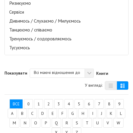
Ризикуємо
Сервіси
Дивимось / Слухаємо / Милуємось
Танцюємо / співаємо
Тренуємось / оздоровляємось
Тусуємось
Всі маючі відношення до
Книги
Показувати
У вигляді:
ВСЕ
0
1
2
3
4
5
6
7
8
9
A
B
C
D
E
F
G
H
I
J
K
L
M
N
O
P
Q
R
S
T
U
V
W
X
Y
Z