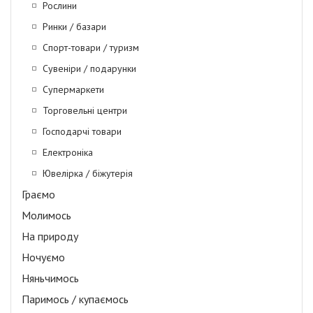
Рослини
Ринки / базари
Спорт-товари / туризм
Сувеніри / подарунки
Супермаркети
Торговельні центри
Господарчі товари
Електроніка
Ювелірка / біжутерія
Граємо
Молимось
На природу
Ночуємо
Няньчимось
Паримось / купаємось