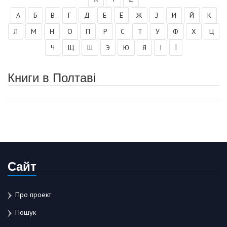
А
Б
В
Г
Д
Е
Ё
Ж
З
И
Й
К
Л
М
Н
О
П
Р
С
Т
У
Ф
Х
Ц
Ч
Щ
Ш
Э
Ю
Я
І
Ї
Книги в Полтаві
Сайт
Про проект
Пошук