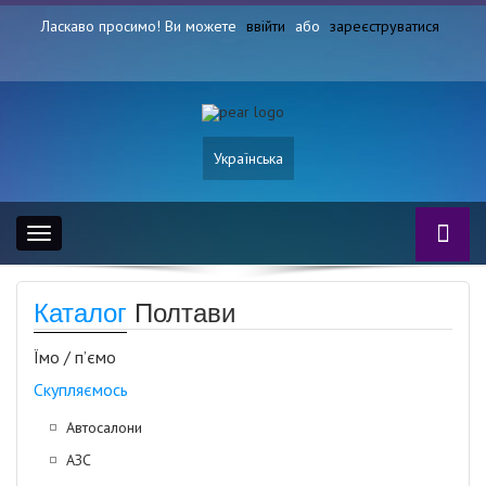
Ласкаво просимо! Ви можете
ввійти
або
зареєструватися
Українська
Toggle
navigation
Каталог
Полтави
Їмо / п’ємо
Скупляємось
Автосалони
АЗС