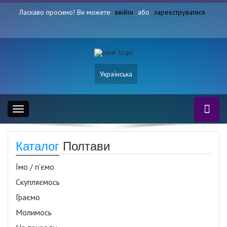
Ласкаво просимо! Ви можете
ввійти
або
зареєструватися
Українська
Toggle
navigation
Каталог
Полтави
Їмо / п’ємо
Скупляємось
Граємо
Молимось