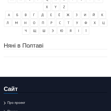
X
Y
Z
А
Б
В
Г
Д
Е
Ё
Ж
З
И
Й
К
Л
М
Н
О
П
Р
С
Т
У
Ф
Х
Ц
Ч
Щ
Ш
Э
Ю
Я
І
Ї
Няні в Полтаві
Сайт
Про проект