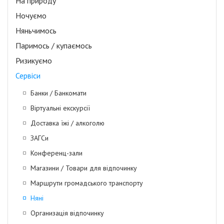
На природу
Ночуємо
Няньчимось
Паримось / купаємось
Ризикуємо
Сервіси
Банки / Банкомати
Віртуальні екскурсії
Доставка їжі / алкоголю
ЗАГСи
Конференц-зали
Магазини / Товари для відпочинку
Маршрути громадського транспорту
Няні
Организація відпочинку