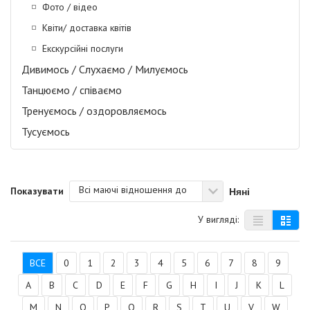
Фото / відео
Квіти/ доставка квітів
Екскурсійні послуги
Дивимось / Слухаємо / Милуємось
Танцюємо / співаємо
Тренуємось / оздоровляємось
Тусуємось
Всі маючі відношення до
Няні
Показувати
У вигляді:
ВСЕ
0
1
2
3
4
5
6
7
8
9
A
B
C
D
E
F
G
H
I
J
K
L
M
N
O
P
Q
R
S
T
U
V
W