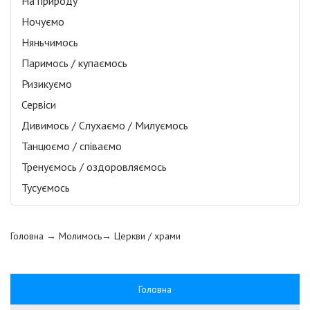
На природу
Ночуємо
Няньчимось
Паримось / купаємось
Ризикуємо
Сервіси
Дивимось / Слухаємо / Милуємось
Танцюємо / співаємо
Тренуємось / оздоровляємось
Тусуємось
Головна
→ Молимось→
Церкви / храми
Головна