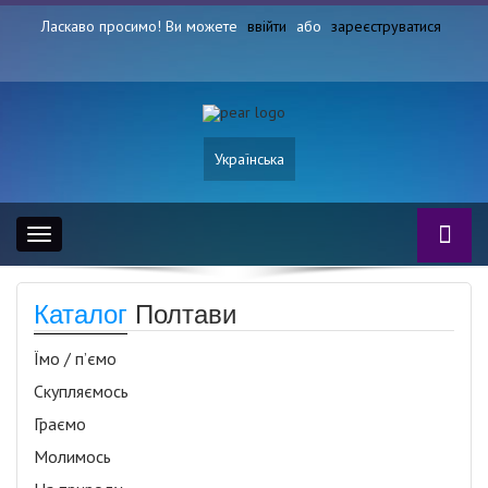
Ласкаво просимо! Ви можете
ввійти
або
зареєструватися
Українська
Toggle
navigation
Каталог
Полтави
Їмо / п’ємо
Скупляємось
Граємо
Молимось