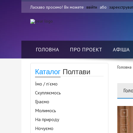
Ласкаво просимо! Ви можете
ввійти
або
зареєструва
ГОЛОВНА
ПРО ПРОЕКТ
АФІША
Головна
Каталог
Полтави
Їмо / п’ємо
Гол
Скупляємось
Граємо
Молимось
На природу
Ночуємо