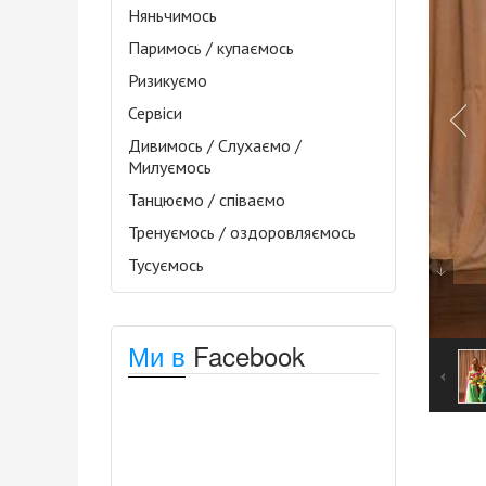
Няньчимось
Паримось / купаємось
Ризикуємо
Сервіси
Дивимось / Слухаємо /
Милуємось
Танцюємо / співаємо
Тренуємось / оздоровляємось
Тусуємось
Ми в
Facebook