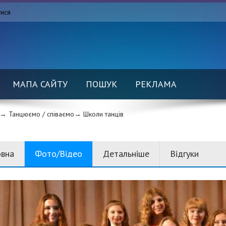
тися
МАПА САЙТУ
ПОШУК
РЕКЛАМА
→ Танцюємо / співаємо→
Школи танців
овна
Фото/Відео
Детальніше
Відгуки